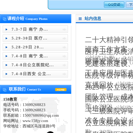
课程介绍
站内信息
Company Photos
7.3-7日 南宁 办...
二十大精神引
5.29-30日 医疗...
5.28-29日 20...
巡查工作方案（
医疗卫生系统
7.4-8日 南宁 党...
(浏览次数：240
质量发展专题
党建基层建设
7.4-8日公立医院纪...
工具应用与医
医院等级评审标
7.4-8日西安 公立...
直播回放
(浏览
2023年公立
联系我们
Contact Us
团队管理、成
国家公立医院
158教育
数：200)
电话号码：13699268823
上培训会
(浏览
《三级医院评审
手机号码：13699268823
联系邮箱：1500768696@qq.com
准备专题会议
网站网址：www.158jy.com
公立医院病案
学校地址：西城区马连道路9号
数：237)